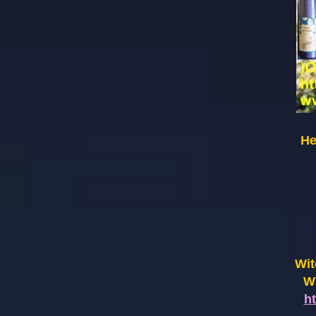
He
Wit
Wi
h