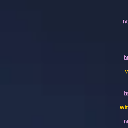
h
h
W
h
Wit
h