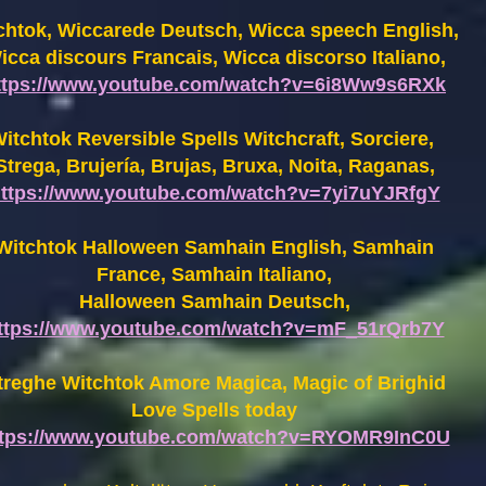
chtok, Wiccarede Deutsch, Wicca speech English,
icca discours Francais, Wicca discorso Italiano,
ttps://www.youtube.com/watch?v=6i8Ww9s6RXk
itchtok Reversible Spells Witchcraft, Sorciere,
Strega, Brujería, Brujas, Bruxa, Noita, Raganas,
ttps://www.youtube.com/watch?v=7yi7uYJRfgY
Witchtok Halloween Samhain English, Samhain
France,
Samhain Italiano,
Halloween Samhain Deutsch,
ttps://www.youtube.com/watch?v=mF_51rQrb7Y
treghe Witchtok Amore Magica, Magic of Brighid
Love Spells today
ttps://www.youtube.com/watch?v=RYOMR9InC0U