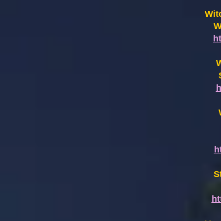
Wit
W
h
W
h
h
S
h