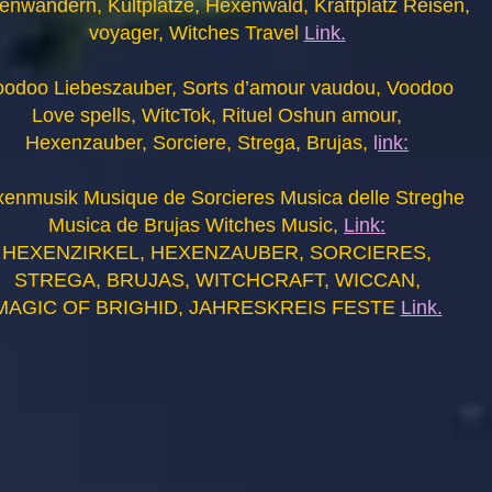
enwandern, Kultplätze, Hexenwald, Kraftplatz Reisen,
voyager, Witches Travel
Link.
oodoo Liebeszauber, Sorts d’amour vaudou, Voodoo
Love spells, WitcTok, Rituel Oshun amour,
Hexenzauber, Sorciere, Strega, Brujas,
l
ink:
enmusik Musique de Sorcieres Musica delle Streghe
Musica de Brujas Witches Music,
Link:
HEXENZIRKEL, HEXENZAUBER, SORCIERES,
STREGA, BRUJAS, WITCHCRAFT, WICCAN,
MAGIC OF BRIGHID, JAHRESKREIS FESTE
Link.