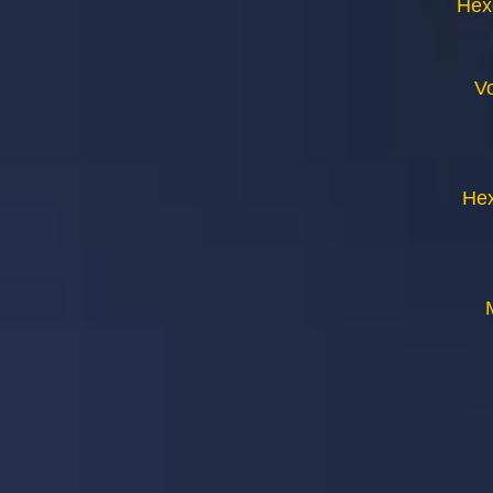
Hex
V
Hex