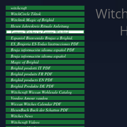
facebook-domain-verification=cvcpizmtgksq5fcmew8rd7c26oubyk
Witch
witchcraft
WitchCircle Tiktok
Witchtok Magic of Brighid
H
Hexen Jahreskreis Rituale Anleitung
Famous Witches in Europe Witchtok
Espaniol Bienvenido Brujas a Brighid.
ES_Brujeria ES-Todas linstrucciones PDF
Bruja información idioma español PDF
Bruja información idioma español
Magic of Brighid
Brighid prodotti IT PDF
Brighid produits FR PDF
Brighid products EN PDF
Brighid Produkte DE PDF
Witchcraft Wiccan Wohlesale Catalog
Voodoo Amour vaudou
Wiccan Witches Calendar PDF
HexenBuch Buch der Schatten PDF
Witches News
Witchcraft Videos