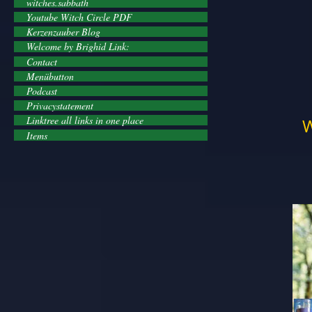
witches.sabbath
Youtube Witch Circle PDF
Kerzenzauber Blog
Welcome by Brighid Link:
Contact
Menübutton
Podcast
Privacystatement
Linktree all links in one place
W
Items