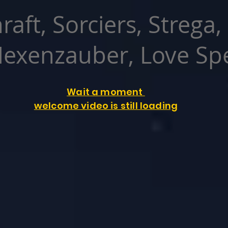
raft, Sorciers, Strega,
exenzauber, Love Spe
Wait a moment
welcome video is still loading