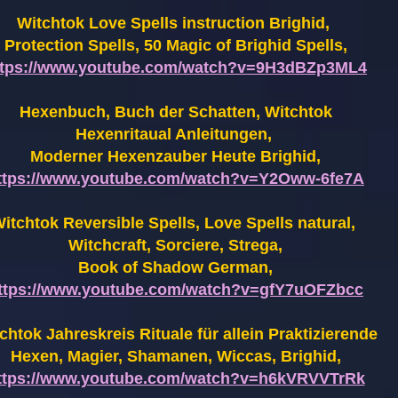
Witchtok Love Spells instruction Brighid,
Protection Spells, 50 Magic of Brighid Spells,
ttps://www.youtube.com/watch?v=9H3dBZp3ML4
Hexenbuch, Buch der Schatten, Witchtok
Hexenritaual Anleitungen,
Moderner Hexenzauber Heute Brighid,
ttps://www.youtube.com/watch?v=Y2Oww-6fe7A
itchtok Reversible Spells, Love Spells natural,
Witchcraft, Sorciere, Strega,
Book of Shadow German,
ttps://www.youtube.com/watch?v=gfY7uOFZbcc
chtok Jahreskreis Rituale für allein Praktizierende
Hexen,
Magier, Shamanen, Wiccas, Brighid,
ttps://www.youtube.com/watch?v=h6kVRVVTrRk