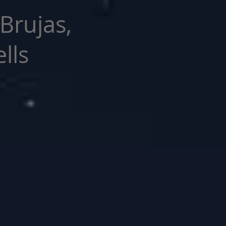
 Brujas,
lls